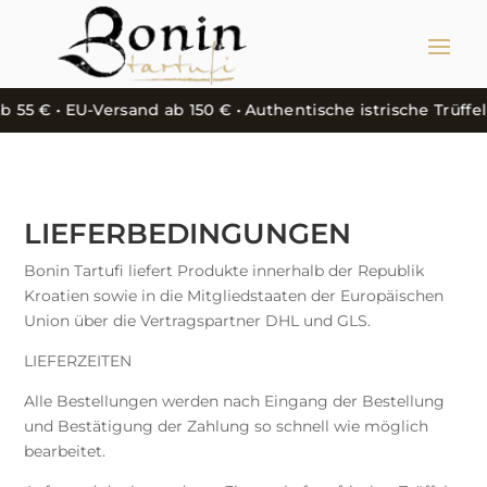
 55 € • EU-Versand ab 150 € • Authentische istrische Trüffe
LIEFERBEDINGUNGEN
Bonin Tartufi liefert Produkte innerhalb der Republik
Kroatien sowie in die Mitgliedstaaten der Europäischen
Union über die Vertragspartner DHL und GLS.
LIEFERZEITEN
Alle Bestellungen werden nach Eingang der Bestellung
und Bestätigung der Zahlung so schnell wie möglich
bearbeitet.