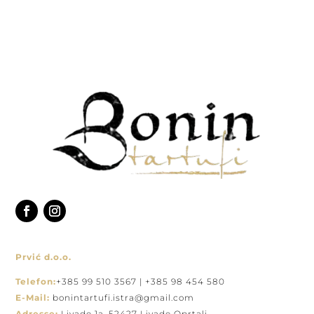
Prvić d.o.o.
Telefon:
+385 99 510 3567 | +385 98 454 580
E-Mail:
bonintartufi.istra@gmail.com
Adresse:
Livade 1a, 52427 Livade Oprtalj