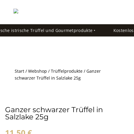
che istrische Trüffel und Gourmetprodukte •
Kostenloser
Start
/
Webshop
/
Trüffelprodukte
/ Ganzer
schwarzer Trüffel in Salzlake 25g
Ganzer schwarzer Trüffel in
Salzlake 25g
11,50
€