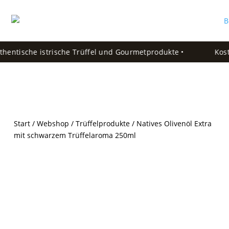
hentische istrische Trüffel und Gourmetprodukte •
Koste
Start
/
Webshop
/
Trüffelprodukte
/ Natives Olivenöl Extra
mit schwarzem Trüffelaroma 250ml