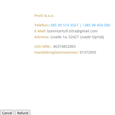
Prvić d.o.o.
Telefon:
+385 99 510 3567 | +385 98 454 580
E-Mail:
bonintartufi.istra@gmail.com
Adresse:
Livade 1a, 52427 Livade Oprtalj
USt-IdNr.:
46374852065
Handelsregisternummer:
01372955
Cancel
Refund