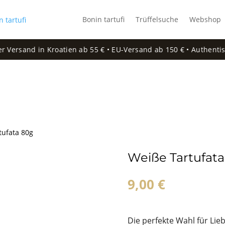
Bonin tartufi
Trüffelsuche
Webshop
ersand in Kroatien ab 55 € • EU-Versand ab 150 € • Authentisch
tufata 80g
Weiße Tartufata
9,00
€
Die perfekte Wahl für Li