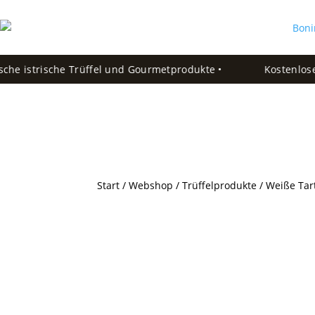
e istrische Trüffel und Gourmetprodukte •
Kostenloser V
Start
/
Webshop
/
Trüffelprodukte
/ Weiße Tar