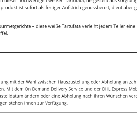
in dieser hochwertigen weißen Tartufata, hergestellt aus sorgfält
produkt ist sofort als fertiger Aufstrich genussbereit, dient aber g
urmetgerichte – diese weiße Tartufata verleiht jedem Teller ein
fel.
llung mit der Wahl zwischen Hauszustellung oder Abholung an zahlr
en. Mit dem On Demand Delivery Service und der DHL Express Mob
 Zustelldatum ändern oder eine Abholung nach Ihren Wünschen ver
gen stehen Ihnen zur Verfügung.