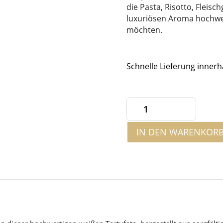
die Pasta, Risotto, Fleis
luxuriösen Aroma hochwer
möchten.
Schnelle Lieferung innerh
Weiße
Tartufata
IN DEN WARENKOR
80g
Menge