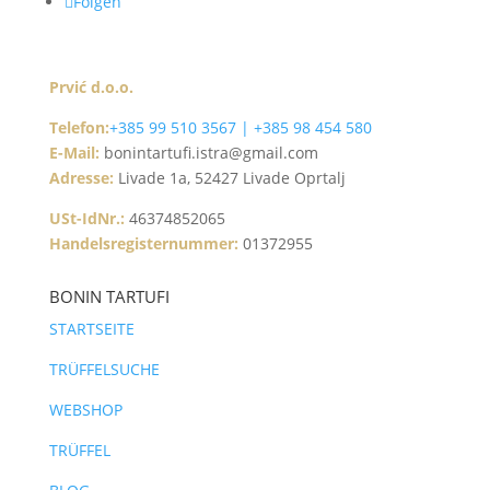
Folgen
Prvić d.o.o.
Telefon:
+385 99 510 3567 | +385 98 454 580
E-Mail:
bonintartufi.istra@gmail.com
Adresse:
Livade 1a, 52427 Livade Oprtalj
USt-IdNr.:
46374852065
Handelsregisternummer:
01372955
BONIN TARTUFI
STARTSEITE
TRÜFFELSUCHE
WEBSHOP
TRÜFFEL