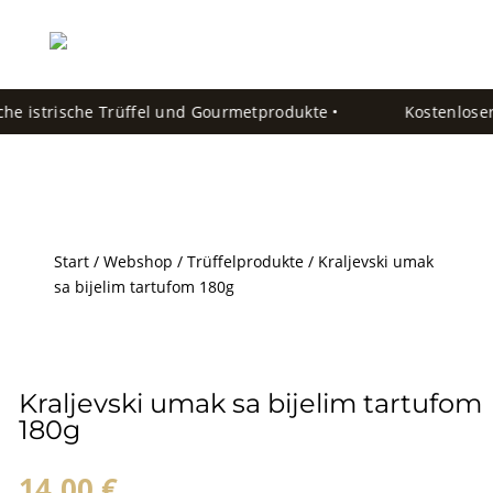
he istrische Trüffel und Gourmetprodukte •
Kostenloser 
Start
/
Webshop
/
Trüffelprodukte
/ Kraljevski umak
sa bijelim tartufom 180g
Kraljevski umak sa bijelim tartufom
180g
14,00
€