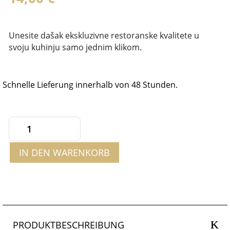
Unesite dašak ekskluzivne restoranske kvalitete u
svoju kuhinju samo jednim klikom.
Schnelle Lieferung innerhalb von 48 Stunden.
Kraljevski
umak
IN DEN WARENKORB
sa
bijelim
tartufom
180g
Menge
PRODUKTBESCHREIBUNG