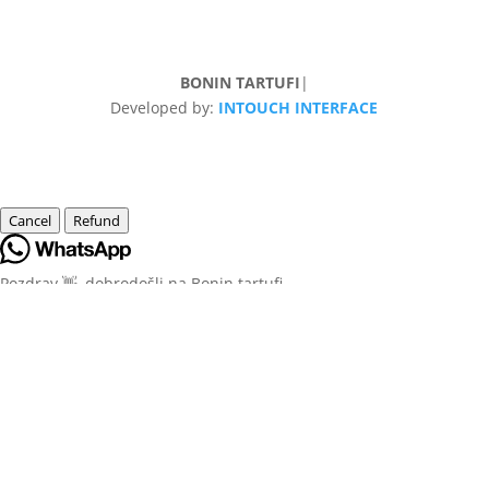
BONIN TARTUFI
|
Developed by:
INTOUCH INTERFACE
Cancel
Refund
Pozdrav 👋, dobrodošli na Bonin tartufi
Kako Vam možemo pomoći?
Open Chat
Powered by
Joinchat