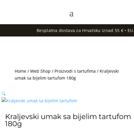
Besplatna dostava za Hrvatsku iznad 55 € • EU dost
Home
/
Web Shop
/
Proizvodi s tartufima
/ Kraljevski
umak sa bijelim tartufom 180g
🔍
Kraljevski umak sa bijelim tartufom
180g