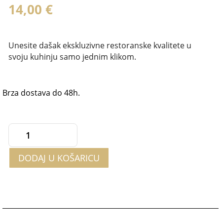
14,00
€
Unesite dašak ekskluzivne restoranske kvalitete u
svoju kuhinju samo jednim klikom.
Brza dostava do 48h.
Kraljevski
umak
DODAJ U KOŠARICU
sa
bijelim
tartufom
180g
količina