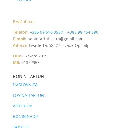
Prvić d.o.o.
Telefon:
+385 99 510 3567 | +385 98 454 580
E-mail:
bonintartufi.istra@gmail.com
Adresa:
Livade 1a, 52427 Livade Oprtalj
OIB:
46374852065
MB:
01372955
BONIN TARTUFI
NASLOVNICA
LOV NA TARTUFE
WEBSHOP
BONIN SHOP
TARTUFI