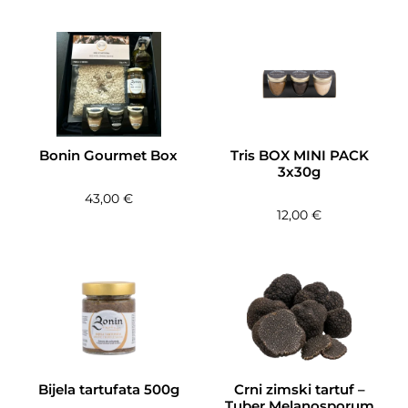
Bonin Gourmet Box
Tris BOX MINI PACK
3x30g
43,00
€
12,00
€
Bijela tartufata 500g
Crni zimski tartuf –
Tuber Melanosporum