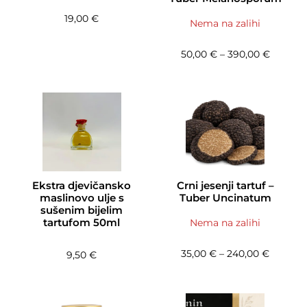
19,00
€
Nema na zalihi
Raspon 
50,00
€
–
390,00
€
Ekstra djevičansko
Crni jesenji tartuf –
maslinovo ulje s
Tuber Uncinatum
sušenim bijelim
tartufom 50ml
Nema na zalihi
Raspon 
35,00
€
–
240,00
€
9,50
€