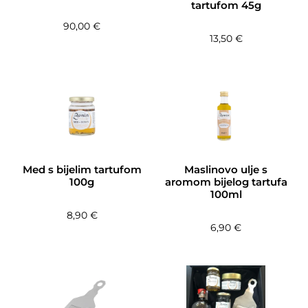
tartufom 45g
90,00
€
13,50
€
Med s bijelim tartufom
Maslinovo ulje s
100g
aromom bijelog tartufa
100ml
8,90
€
6,90
€