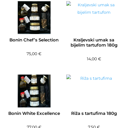
Bonin Chef’s Selection
Kraljevski umak sa
bijelim tartufom 180g
75,00
€
14,00
€
Bonin White Excellence
Riža s tartufima 180g
77,00
€
7,50
€