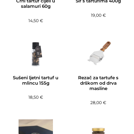
Crni tartuf cijeli u
Sir s tartufima 400g
salamuri 60g
19,00
€
14,50
€
Sušeni ljetni tartuf u
Rezač za tartufe s
mlincu 155g
drškom od drva
masline
18,50
€
28,00
€