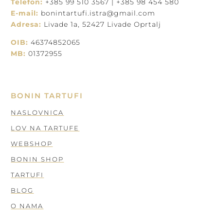
Telefon:
+385 99 510 3567 | +385 98 454 580
E-mail:
bonintartufi.istra@gmail.com
Adresa:
Livade 1a, 52427 Livade Oprtalj
OIB:
46374852065
MB:
01372955
BONIN TARTUFI
NASLOVNICA
LOV NA TARTUFE
WEBSHOP
BONIN SHOP
TARTUFI
BLOG
O NAMA