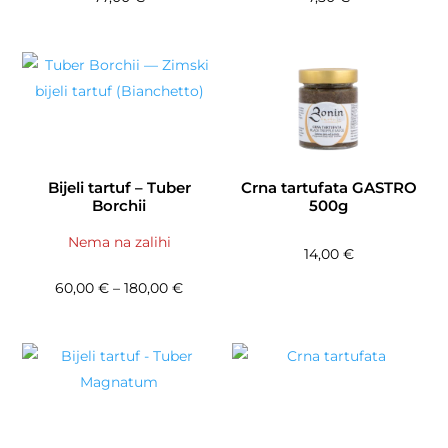
Bijeli tartuf – Tuber
Crna tartufata GASTRO
Borchii
500g
Nema na zalihi
14,00
€
Raspon cijena: od 60,00 € do 180,00 €
60,00
€
–
180,00
€