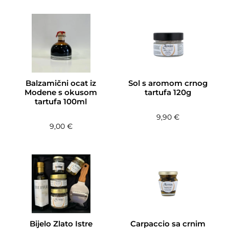
Balzamični ocat iz
Sol s aromom crnog
Modene s okusom
tartufa 120g
tartufa 100ml
9,90
€
9,00
€
Bijelo Zlato Istre
Carpaccio sa crnim