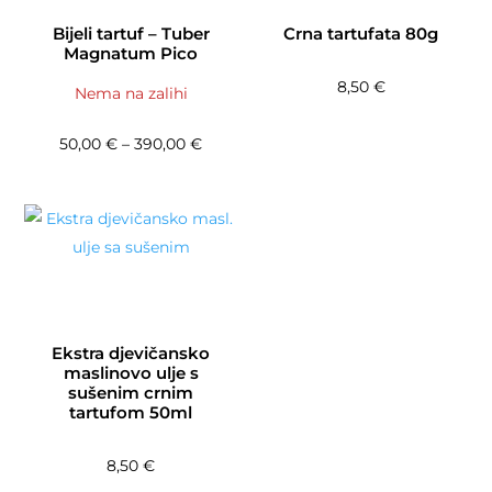
Bijeli tartuf – Tuber
Crna tartufata 80g
Magnatum Pico
8,50
€
Nema na zalihi
Raspon cijena: od 50,00 € do 390,00 
50,00
€
–
390,00
€
Ekstra djevičansko
maslinovo ulje s
sušenim crnim
tartufom 50ml
8,50
€