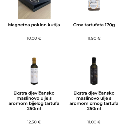
Magnetna poklon kutija
Crna tartufata 170g
10,00
€
11,90
€
Ekstra djevičansko
Ekstra djevičansko
maslinovo ulje s
maslinovo ulje s
aromom bijelog tartufa
aromom crnog tartufa
250ml
250ml
12,50
€
11,00
€