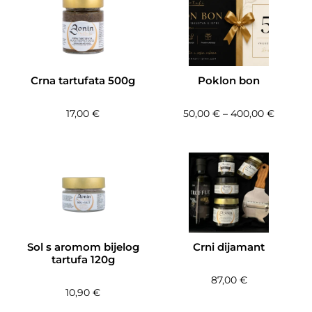
Crna tartufata 500g
Poklon bon
Raspon 
17,00
€
50,00
€
–
400,00
€
Sol s aromom bijelog
Crni dijamant
tartufa 120g
87,00
€
10,90
€