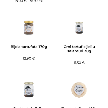
Raspon cijena: od 18,00 € do 90,00 €
18,00
€
–
90,00
€
Bijela tartufata 170g
Crni tartuf cijeli u
salamuri 30g
12,90
€
11,50
€