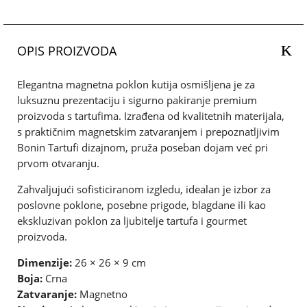
OPIS PROIZVODA
Elegantna magnetna poklon kutija osmišljena je za
luksuznu prezentaciju i sigurno pakiranje premium
proizvoda s tartufima. Izrađena od kvalitetnih materijala,
s praktičnim magnetskim zatvaranjem i prepoznatljivim
Bonin Tartufi dizajnom, pruža poseban dojam već pri
prvom otvaranju.
Zahvaljujući sofisticiranom izgledu, idealan je izbor za
poslovne poklone, posebne prigode, blagdane ili kao
ekskluzivan poklon za ljubitelje tartufa i gourmet
proizvoda.
Dimenzije:
26 × 26 × 9 cm
Boja:
Crna
Zatvaranje:
Magnetno