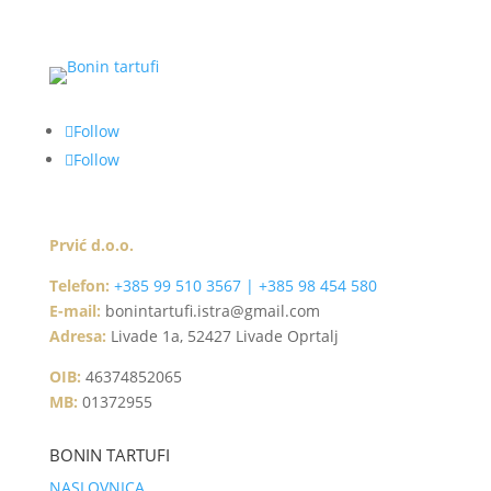
Follow
Follow
Prvić d.o.o.
Telefon:
+385 99 510 3567 | +385 98 454 580
E-mail:
bonintartufi.istra@gmail.com
Adresa:
Livade 1a, 52427 Livade Oprtalj
OIB:
46374852065
MB:
01372955
BONIN TARTUFI
NASLOVNICA