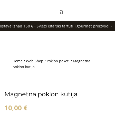
va iznad 150 € • Svježi istarski tartufi i gourmet proizvodi •
Home
/
Web Shop
/
Poklon paketi
/ Magnetna
poklon kutija
Magnetna poklon kutija
10,00
€