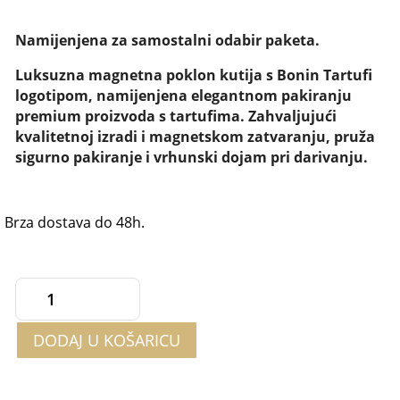
Namijenjena za samostalni odabir paketa.
Luksuzna magnetna poklon kutija s Bonin Tartufi
logotipom, namijenjena elegantnom pakiranju
premium proizvoda s tartufima. Zahvaljujući
kvalitetnoj izradi i magnetskom zatvaranju, pruža
sigurno pakiranje i vrhunski dojam pri darivanju.
Brza dostava do 48h.
Magnetna
poklon
DODAJ U KOŠARICU
kutija
količina