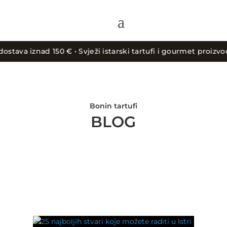
va iznad 150 € • Svježi istarski tartufi i gourmet proizvodi 
Bonin tartufi
BLOG