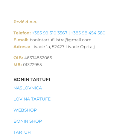
Prvić d.o.o.
Telefon:
+385 99 510 3567 | +385 98 454 580
E-mail:
bonintartufi.istra@gmail.com
Adresa:
Livade 1a, 52427 Livade Oprtalj
OIB:
46374852065
MB:
01372955
BONIN TARTUFI
NASLOVNICA
LOV NA TARTUFE
WEBSHOP
BONIN SHOP
TARTUFI