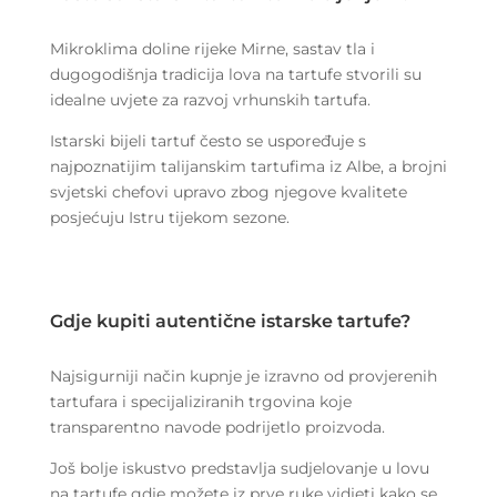
Mikroklima doline rijeke Mirne, sastav tla i
dugogodišnja tradicija lova na tartufe stvorili su
idealne uvjete za razvoj vrhunskih tartufa.
Istarski bijeli tartuf često se uspoređuje s
najpoznatijim talijanskim tartufima iz Albe, a brojni
svjetski chefovi upravo zbog njegove kvalitete
posjećuju Istru tijekom sezone.
Gdje kupiti autentične istarske tartufe?
Najsigurniji način kupnje je izravno od provjerenih
tartufara i specijaliziranih trgovina koje
transparentno navode podrijetlo proizvoda.
Još bolje iskustvo predstavlja sudjelovanje u lovu
na tartufe gdje možete iz prve ruke vidjeti kako se