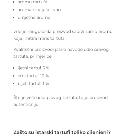
aromu tartufa
aromatizirajuće tvari
umjetne arome
vrlo je moguće da proizvod sadrži samo aromu
koja imitira miris tartufa.
Kvalitetni proizvodi jasno navode udio pravog
tartufa, primjerice:
ljetni tartuf 5 %
crni tartuf 10 %
bijeli tartuf 3 %
Što je veći udio pravog tartufa, to je proizvod
autentičniji.
Zašto su istarski tartufi toliko cijenjeni?