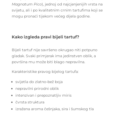
Magnatum Pico
), jednoj od najcjenjenijih vrsta na
svijetu, ali i po kvalitetnim crnim tartufima koji se
mogu pronaći tijekom većeg dijela godine.
Kako izgleda pravi bijeli tartuf?
Bijeli tartuf nije savršeno okrugao niti potpuno
gladak. Svaki primjerak ima jedinstven oblik, a
površina mu može biti blago nepravilna.
Karakteristike pravog bijelog tartufa:
svijetla do zlatno-bež boja
nepravilni prirodni oblik
intenzivan i prepoznatljiv miris
čvrsta struktura
izražena aroma češnjaka, sira i šumskog tla