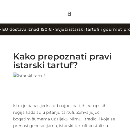
dostava iznad 150 € • Svježi istarski tartufi i gourmet proizv
Kako prepoznati pravi
istarski tartuf?
Istra je danas jedna od najpoznatijih europskih
regija kada su u pitanju tartufi. Zahvaljujući
bogatim šumama uz rijeku Mirnu i tradiciji koja se
prenosi generacijama, istarski tartufi postali su