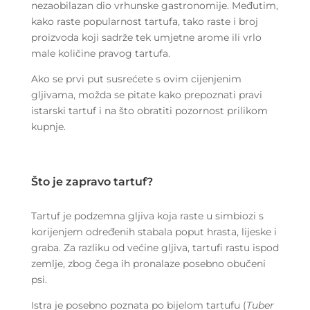
nezaobilazan dio vrhunske gastronomije. Međutim,
kako raste popularnost tartufa, tako raste i broj
proizvoda koji sadrže tek umjetne arome ili vrlo
male količine pravog tartufa.
Ako se prvi put susrećete s ovim cijenjenim
gljivama, možda se pitate kako prepoznati pravi
istarski tartuf i na što obratiti pozornost prilikom
kupnje.
Što je zapravo tartuf?
Tartuf je podzemna gljiva koja raste u simbiozi s
korijenjem određenih stabala poput hrasta, lijeske i
graba. Za razliku od većine gljiva, tartufi rastu ispod
zemlje, zbog čega ih pronalaze posebno obučeni
psi.
Istra je posebno poznata po bijelom tartufu (
Tuber