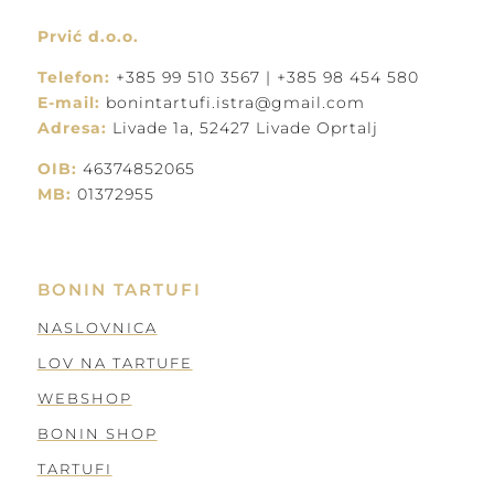
Prvić d.o.o.
Telefon:
+385 99 510 3567 | +385 98 454 580
E-mail:
bonintartufi.istra@gmail.com
Adresa:
Livade 1a, 52427 Livade Oprtalj
OIB:
46374852065
MB:
01372955
BONIN TARTUFI
NASLOVNICA
LOV NA TARTUFE
WEBSHOP
BONIN SHOP
TARTUFI