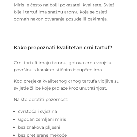
Miris je često najbolji pokazatelj kvalitete. Svježi
bijeli tartuf ima snažnu aromu koja se osjeti
odmah nakon otvaranja posude ili pakiranja.
Kako prepoznati kvalitetan crni tartuf?
Crni tartufi imaju tamnu, gotovo crnu vanjsku
površinu s karakterističnim ispupčenjima.
Kod presjeka kvalitetnog crnog tartufa vidljive su
svijetle žilice koje prolaze kroz unutrašnjost.
Na što obratiti pozornost:
čvrstoća i svježina
ugodan zemljani miris
bez znakova plijesni
bez pretjerane mekoće