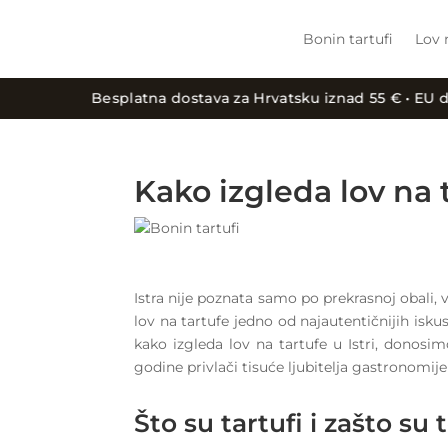
Bonin tartufi
Lov 
Besplatna dostava za Hrvatsku iznad 55 € • EU dostava iznad
Kako izgleda lov na t
Istra nije poznata samo po prekrasnoj obali,
lov na tartufe jedno od najautentičnijih isk
kako izgleda lov na tartufe u Istri, donosi
godine privlači tisuće ljubitelja gastronomije i
Što su tartufi i zašto su