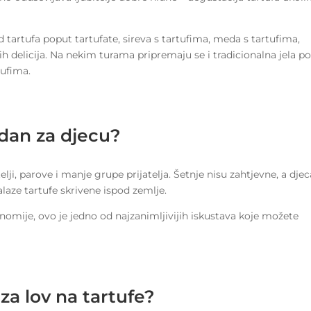
d tartufa poput tartufate, sireva s tartufima, meda s tartufima,
ih delicija. Na nekim turama pripremaju se i tradicionalna jela p
tufima.
ladan za djecu?
elji, parove i manje grupe prijatelja. Šetnje nisu zahtjevne, a djec
aze tartufe skrivene ispod zemlje.
nomije, ovo je jedno od najzanimljivijih iskustava koje možete
za lov na tartufe?