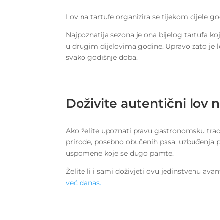
Lov na tartufe organizira se tijekom cijele go
Najpoznatija sezona je ona bijelog tartufa ko
u drugim dijelovima godine. Upravo zato je lov
svako godišnje doba.
Doživite autentični lov na
Ako želite upoznati pravu gastronomsku tradici
prirode, posebno obučenih pasa, uzbuđenja pro
uspomene koje se dugo pamte.
Želite li i sami doživjeti ovu jedinstvenu ava
već danas.