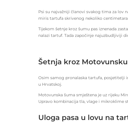
Psi su najvažniji članovi svakog tima za lov 
miris tartufa skrivenog nekoliko centimetara
Tijekom šetnje kroz šumu pas iznenada zastan
nalazi tartuf. Tada započinje najuzbudljiviji d
Šetnja kroz Motovunsk
Osim samog pronalaska tartufa, posjetitelji i
u Hrvatskoj.
Motovunska šuma smještena je uz rijeku Mirnu 
Upravo kombinacija tla, vlage i mikroklime s
Uloga pasa u lovu na tar