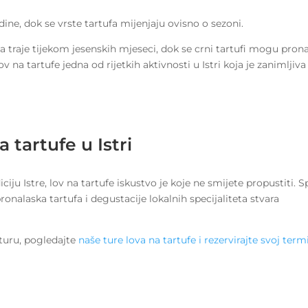
dine, dok se vrste tartufa mijenjaju ovisno o sezoni.
ja traje tijekom jesenskih mjeseci, dok se crni tartufi mogu prona
 na tartufe jedna od rijetkih aktivnosti u Istri koja je zanimljiva
 tartufe u Istri
ju Istre, lov na tartufe iskustvo je koje ne smijete propustiti. S
nalaska tartufa i degustacije lokalnih specijaliteta stvara
nturu, pogledajte
naše ture lova na tartufe i rezervirajte svoj term