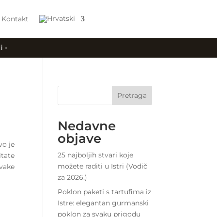
Kontakt
Pretraga
Nedavne
objave
vo je
25 najboljih stvari koje
itate
možete raditi u Istri (Vodič
svake
za 2026.)
Poklon paketi s tartufima iz
Istre: elegantan gurmanski
poklon za svaku prigodu