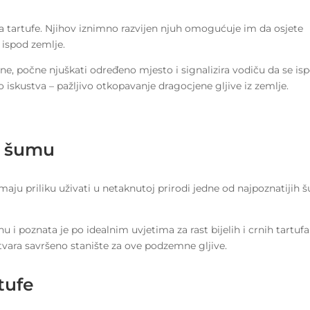
na tartufe. Njihov iznimno razvijen njuh omogućuje im da osjete
 ispod zemlje.
e, počne njuškati određeno mjesto i signalizira vodiču da se is
io iskustva – pažljivo otkopavanje dragocjene gljive iz zemlje.
u šumu
maju priliku uživati u netaknutoj prirodi jedne od najpoznatijih
i poznata je po idealnim uvjetima za rast bijelih i crnih tartufa
tvara savršeno stanište za ove podzemne gljive.
tufe