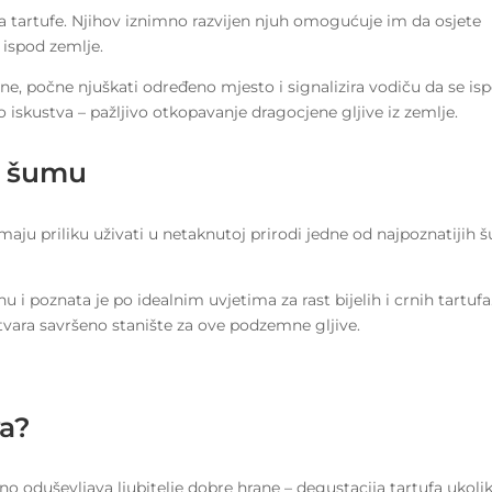
na tartufe. Njihov iznimno razvijen njuh omogućuje im da osjete
 ispod zemlje.
e, počne njuškati određeno mjesto i signalizira vodiču da se is
io iskustva – pažljivo otkopavanje dragocjene gljive iz zemlje.
u šumu
maju priliku uživati u netaknutoj prirodi jedne od najpoznatijih
i poznata je po idealnim uvjetima za rast bijelih i crnih tartufa
tvara savršeno stanište za ove podzemne gljive.
va?
no oduševljava ljubitelje dobre hrane – degustacija tartufa ukoli