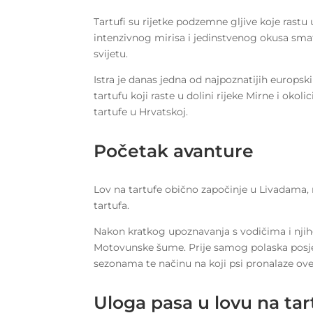
Tartufi su rijetke podzemne gljive koje rast
intenzivnog mirisa i jedinstvenog okusa sma
svijetu.
Istra je danas jedna od najpoznatijih europsk
tartufu koji raste u dolini rijeke Mirne i oko
tartufe u Hrvatskoj.
Početak avanture
Lov na tartufe obično započinje u Livadama
tartufa.
Nakon kratkog upoznavanja s vodičima i n
Motovunske šume. Prije samog polaska posjeti
sezonama te načinu na koji psi pronalaze ov
Uloga pasa u lovu na tar