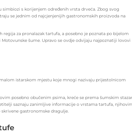
u u simbiozi s korijenjem određenih vrsta drveća. Zbog svog
traju se jednim od najcjenjenijih gastronomskih proizvoda na
ih regija za pronalazak tartufa, a posebno je poznata po bijelom
lici Motovunske šume. Upravo se ovdje odvijaju najpoznatiji lovovi
, malom istarskom mjestu koje mnogi nazivaju prijestolnicom
jihovim posebno obučenim psima, kreće se prema šumskim staz
telji saznaju zanimljive informacije o vrstama tartufa, njihovi
e skrivene gastronomske dragulje.
tufe