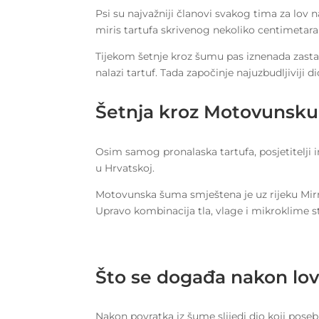
Psi su najvažniji članovi svakog tima za lov 
miris tartufa skrivenog nekoliko centimetara
Tijekom šetnje kroz šumu pas iznenada zastan
nalazi tartuf. Tada započinje najuzbudljiviji d
Šetnja kroz Motovunsk
Osim samog pronalaska tartufa, posjetitelji i
u Hrvatskoj.
Motovunska šuma smještena je uz rijeku Mirnu 
Upravo kombinacija tla, vlage i mikroklime s
Što se događa nakon lo
Nakon povratka iz šume slijedi dio koji poseb