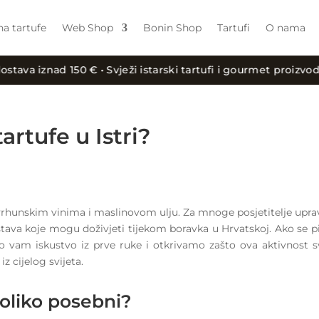
na tartufe
Web Shop
Bonin Shop
Tartufi
O nama
 150 € • Svježi istarski tartufi i gourmet proizvodi •
artufe u Istri?
 vrhunskim vinima i maslinovom ulju. Za mnoge posjetitelje upra
ustava koje mogu doživjeti tijekom boravka u Hrvatskoj. Ako se p
mo vam iskustvo iz prve ruke i otkrivamo zašto ova aktivnost 
z cijelog svijeta.
 toliko posebni?