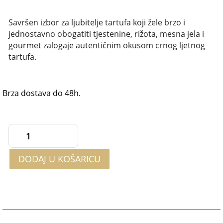
Savršen izbor za ljubitelje tartufa koji žele brzo i
jednostavno obogatiti tjestenine, rižota, mesna jela i
gourmet zalogaje autentičnim okusom crnog ljetnog
tartufa.
Brza dostava do 48h.
Crna
tartufata
DODAJ U KOŠARICU
80g
količina