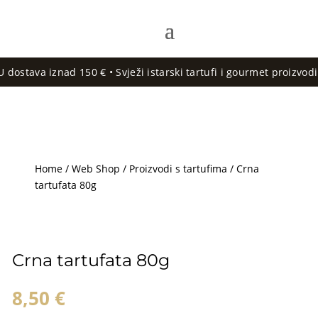
stava iznad 150 € • Svježi istarski tartufi i gourmet proizvodi •
Home
/
Web Shop
/
Proizvodi s tartufima
/ Crna
tartufata 80g
Crna tartufata 80g
8,50
€