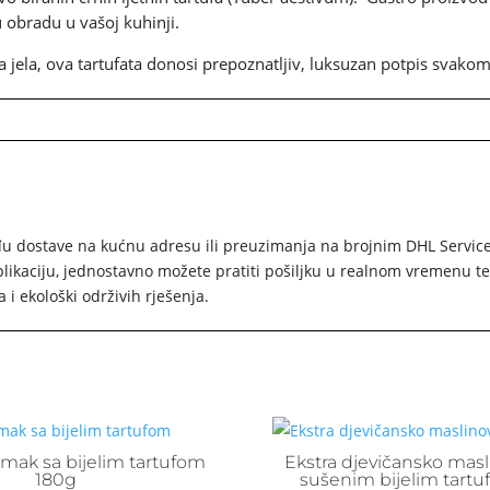
 obradu u vašoj kuhinji.
 jela, ova tartufata donosi prepoznatljiv, luksuzan potpis svakom
 dostave na kućnu adresu ili preuzimanja na brojnim DHL Service P
ikaciju, jednostavno možete pratiti pošiljku u realnom vremenu te 
i ekološki održivih rješenja.
umak sa bijelim tartufom
Ekstra djevičansko masl
180g
sušenim bijelim tart