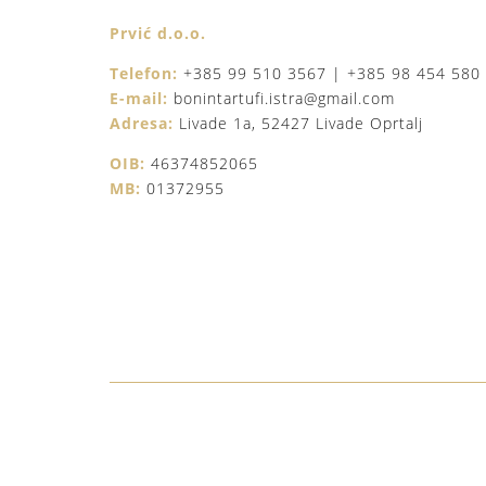
Prvić d.o.o.
Telefon:
+385 99 510 3567 | +385 98 454 580
E-mail:
bonintartufi.istra@gmail.com
Adresa:
Livade 1a, 52427 Livade Oprtalj
OIB:
46374852065
MB:
01372955