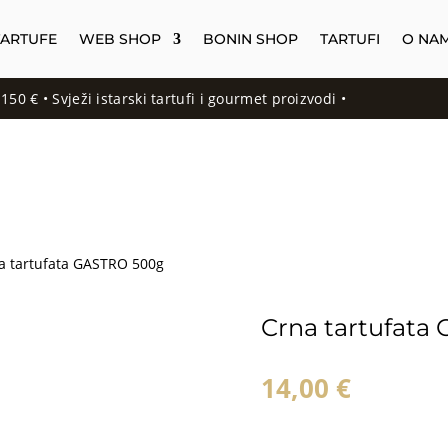
TARTUFE
WEB SHOP
BONIN SHOP
TARTUFI
O NA
vježi istarski tartufi i gourmet proizvodi •
a tartufata GASTRO 500g
Crna tartufata
14,00
€