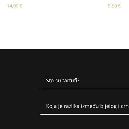
14,00
€
9,50
€
Što su tartufi?
Koja je razlika između bijelog i cr