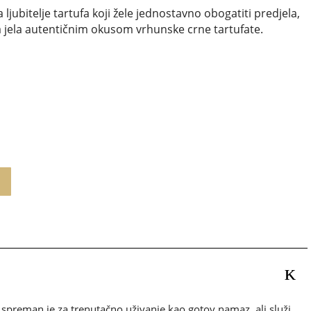
ljubitelje tartufa koji žele jednostavno obogatiti predjela,
na jela autentičnim okusom vrhunske crne tartufate.
 spreman je za trenutačno uživanje kao gotov namaz, ali služi