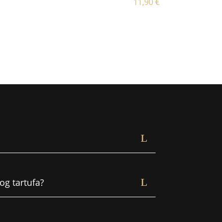
11,90
€
nog tartufa?