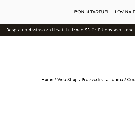
BONIN TARTUFI
LOV NA 
latna dostava za Hrvatsku iznad 55 € • EU dostava iznad 150 € • S
Home
/
Web Shop
/
Proizvodi s tartufima
/ Crn