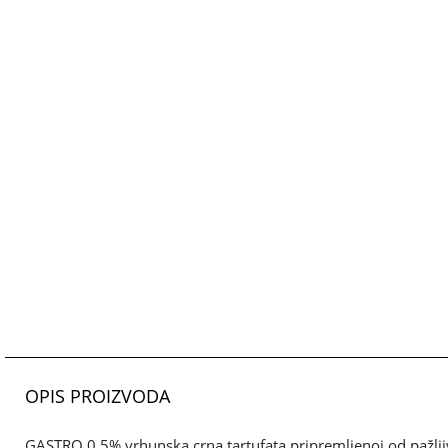
OPIS PROIZVODA
GASTRO 0,5% vrhunska crna tartufata pripremljenoj od pažljiv