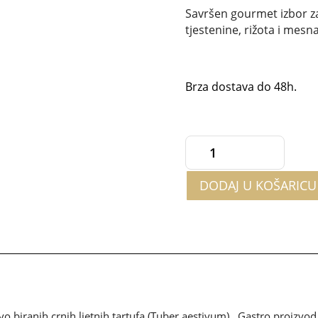
Savršen gourmet izbor za 
tjestenine, rižota i mes
Brza dostava do 48h.
Crna
tartufata
DODAJ U KOŠARICU
GASTRO
500g
količina
o biranih crnih ljetnih tartufa (Tuber aestivum). Gastro proizvod