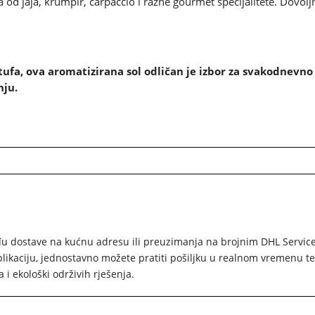
a od jaja, krumpir, carpaccio i razne gourmet specijalitete. Dovolj
ufa, ova aromatizirana sol odličan je izbor za svakodnevno 
nju.
 dostave na kućnu adresu ili preuzimanja na brojnim DHL Service P
ikaciju, jednostavno možete pratiti pošiljku u realnom vremenu te 
i ekološki održivih rješenja.