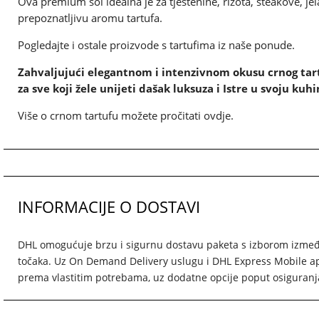
Ova premium sol idealna je za tjestenine, rižota, steakove, jel
prepoznatljivu aromu tartufa.
Pogledajte i
ostale proizvode s tartufima iz naše ponude.
Zahvaljujući elegantnom i intenzivnom okusu crnog tart
za sve koji žele unijeti dašak luksuza i Istre u svoju kuhi
Više o
crnom tartufu možete pročitati ovdje.
INFORMACIJE O DOSTAVI
DHL omogućuje brzu i sigurnu dostavu paketa s izborom između
točaka. Uz On Demand Delivery uslugu i DHL Express Mobile apl
prema vlastitim potrebama, uz dodatne opcije poput osiguranja 