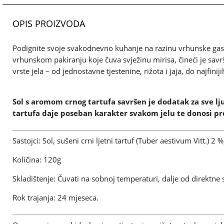
OPIS PROIZVODA
Podignite svoje svakodnevno kuhanje na razinu vrhunske ga
vrhunskom pakiranju koje čuva svježinu mirisa, čineći je sav
vrste jela – od jednostavne tjestenine, rižota i jaja, do najfin
Sol s aromom crnog tartufa savršen je dodatak za sve lj
tartufa daje poseban karakter svakom jelu te donosi p
Sastojci: Sol, sušeni crni ljetni tartuf (Tuber aestivum Vitt.) 2 
Količina: 120g
Skladištenje: Čuvati na sobnoj temperaturi, dalje od direktne 
Rok trajanja: 24 mjeseca.