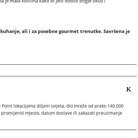
na je mala količina kako bi jelo dobilo bogat okus i
kuhanje, ali i za posebne gourmet trenutke. Savršena je
oint lokacijama diljem svijeta, dio mreže od preko 140.000
promijeniti mjesto, datum dostave ili zakazati preuzimanje