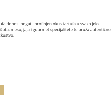
fa donosi bogat i profinjen okus tartufa u svako jelo.
rižota, meso, jaja i gourmet specijalitete te pruža autentično
skustvo.