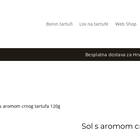
Bonin tartufi
Lov na tartufe
Web Shop
Besplatna dostava za Hrvatsku iznad 
 s aromom crnog tartufa 120g
Sol s aromom c