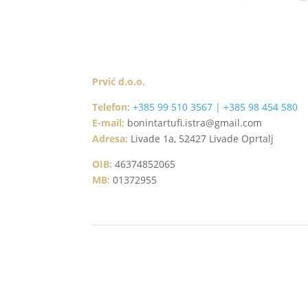
Prvić d.o.o.
Telefon:
+385 99 510 3567 | +385 98 454 580
E-mail:
bonintartufi.istra@gmail.com
Adresa:
Livade 1a, 52427 Livade Oprtalj
OIB:
46374852065
MB:
01372955