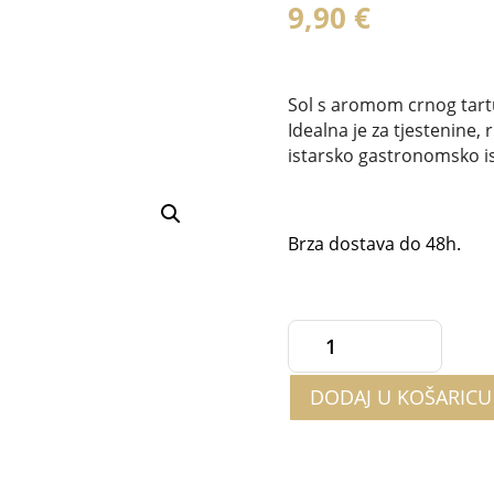
9,90
€
Sol s aromom crnog tartu
Idealna je za tjestenine, 
istarsko gastronomsko i
Brza dostava do 48h.
Sol
s
DODAJ U KOŠARICU
aromom
crnog
tartufa
120g