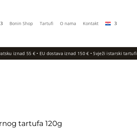
Bonin Shop
Tartufi
O nama
Kontakt
55 € • EU dostava iznad 150 € • Svježi istarski tartufi i gourmet
rnog tartufa 120g