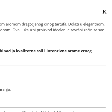
nom aromom dragocjenog crnog tartufa. Dolazi u elegantnom,
onom. Ovaj luksuzni proizvod idealan je završni začin za sve
binacija kvalitetne soli i intenzivne arome crnog
aranja.