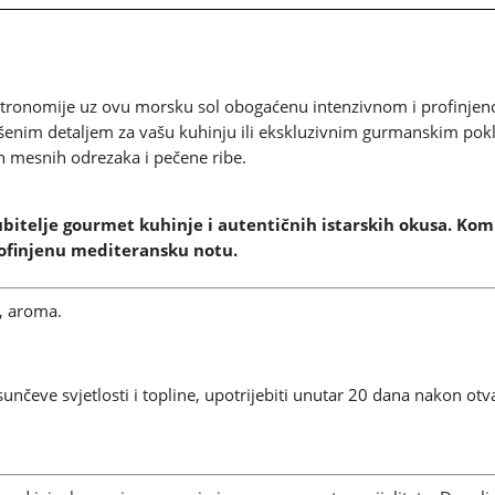
količina
stronomije uz ovu morsku sol obogaćenu intenzivnom i profinje
ršenim detaljem za vašu kuhinju ili ekskluzivnim gurmanskim pokl
ijih mesnih odrezaka i pečene ribe.
ubitelje gourmet kuhinje i autentičnih istarskih okusa. Kom
rofinjenu mediteransku notu.
%, aroma.
sunčeve svjetlosti i topline, upotrijebiti unutar 20 dana nakon otv