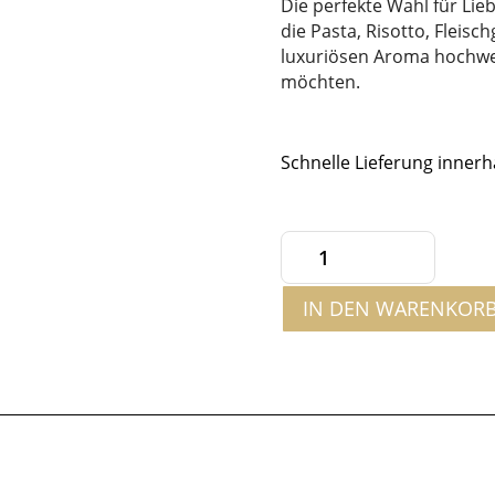
Die perfekte Wahl für Li
die Pasta, Risotto, Fleis
luxuriösen Aroma hochwer
möchten.
Schnelle Lieferung innerh
Weiße
Tartufata
IN DEN WARENKOR
500g
Menge