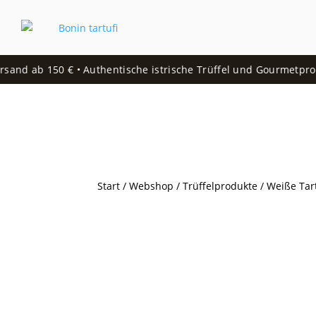
and ab 150 € • Authentische istrische Trüffel und Gourmetprodu
Start
/
Webshop
/
Trüffelprodukte
/ Weiße Tar