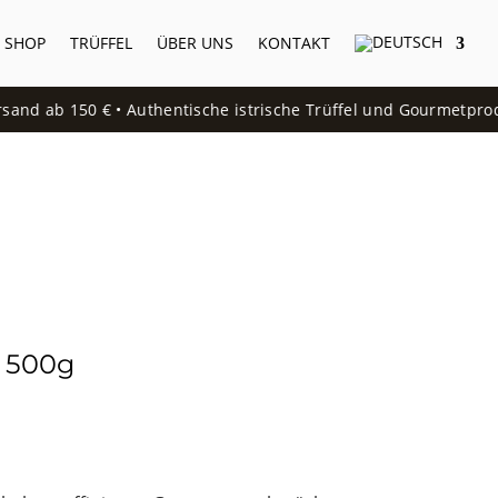
 SHOP
TRÜFFEL
ÜBER UNS
KONTAKT
and ab 150 € • Authentische istrische Trüffel und Gourmetproduk
a 500g