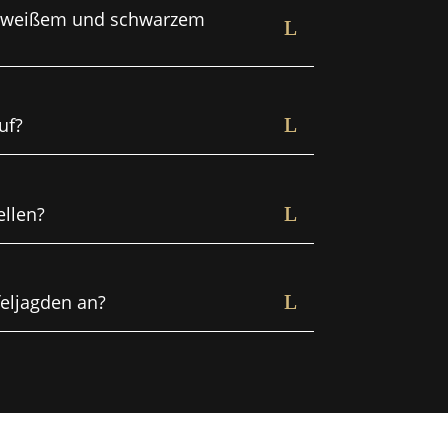
en weißem und schwarzem
uf?
ellen?
feljagden an?