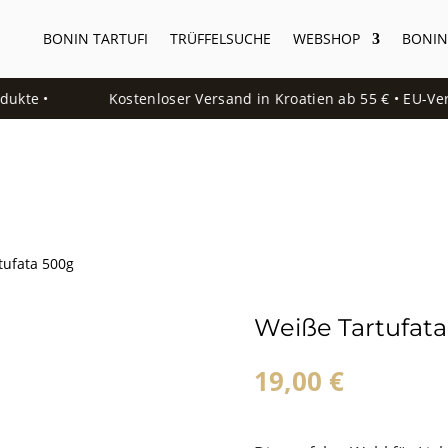
BONIN TARTUFI
TRÜFFELSUCHE
WEBSHOP
BONIN
kte •
Kostenloser Versand in Kroatien ab 55 € • EU-Vers
tufata 500g
Weiße Tartufat
19,00
€