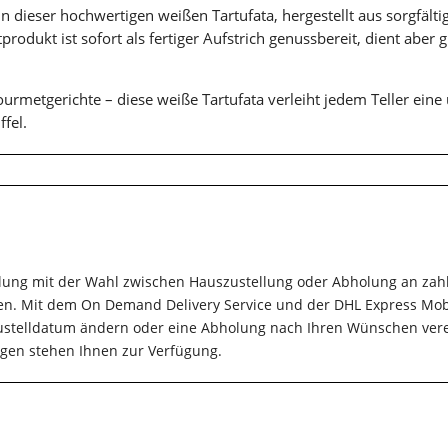
in dieser hochwertigen weißen Tartufata, hergestellt aus sorgfält
produkt ist sofort als fertiger Aufstrich genussbereit, dient aber g
urmetgerichte – diese weiße Tartufata verleiht jedem Teller ein
fel.
llung mit der Wahl zwischen Hauszustellung oder Abholung an zahlr
en. Mit dem On Demand Delivery Service und der DHL Express Mob
 Zustelldatum ändern oder eine Abholung nach Ihren Wünschen ver
gen stehen Ihnen zur Verfügung.