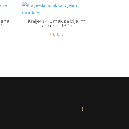
dena
Kraljevski umak sa bijelim
00ml
tartufom 180g
14,00
€