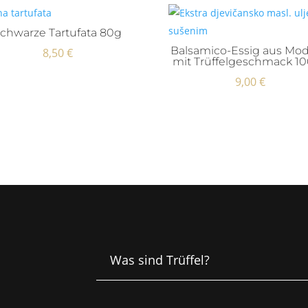
chwarze Tartufata 80g
Balsamico-Essig aus Mo
8,50
€
mit Trüffelgeschmack 1
9,00
€
Was sind Trüffel?