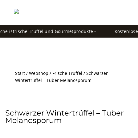
che istrische Trüffel und Gourmetprodukte •
Kostenloser
Start
/
Webshop
/
Frische Trüffel
/ Schwarzer
Wintertrüffel – Tuber Melanosporum
Schwarzer Wintertrüffel – Tuber
Melanosporum